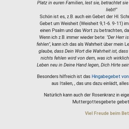
Platz in euren Familien, lest sie, betrachtet si
liebt!"
Schön ist es, z.B. auch ein Gebet der Hl. Sc
Gebet um Weisheit (Weisheit 9,1-6. 9-11) i
einen Psalm und das Wort zu betrachten, da
Wenn ich z.B. immer wieder bete:
"Der Herr i
fehlen",
kann ich das als Wahrheit über mein 
glaube, dass Dein Wort die Wahrheit ist, dass
nichts fehlen wird von dem, was ich wirklic
Leben neu in Deine Hand legen, Dich Hirte sein
Besonders hilfreich ist das
Hingabegebet von
aus Italien, , das uns dazu einlädt, all
Natürlich kann auch der Rosenkranz in eige
Muttergottesgebete gebet
Viel Freude beim Bet