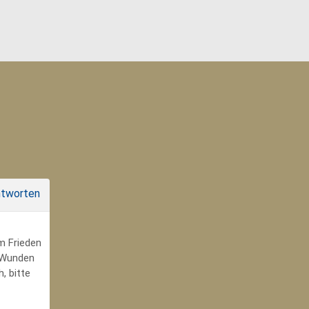
tworten
um Frieden
r Wunden
, bitte