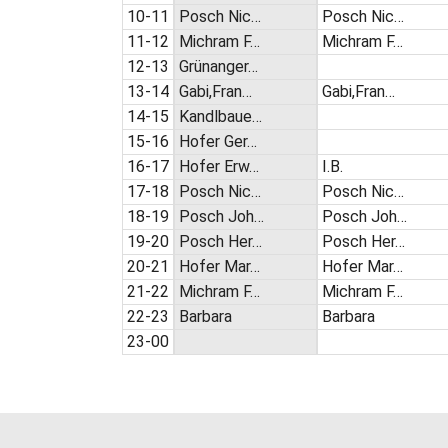
10-11
Posch Nic…
Posch Nic…
11-12
Michram F…
Michram F…
12-13
Grünanger…
13-14
Gabi,Fran…
Gabi,Fran…
14-15
Kandlbaue…
15-16
Hofer Ger…
16-17
Hofer Erw…
I.B.
17-18
Posch Nic…
Posch Nic…
18-19
Posch Joh…
Posch Joh…
19-20
Posch Her…
Posch Her…
20-21
Hofer Mar…
Hofer Mar…
21-22
Michram F…
Michram F…
22-23
Barbara
Barbara
23-00