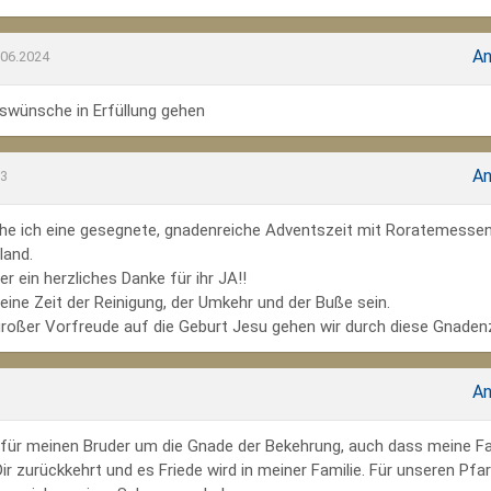
An
.06.2024
wünsche in Erfüllung gehen
An
23
he ich eine gesegnete, gnadenreiche Adventszeit mit Roratemesse
land.
r ein herzliches Danke für ihr JA!!
ine Zeit der Reinigung, der Umkehr und der Buße sein.
großer Vorfreude auf die Geburt Jesu gehen wir durch diese Gnadenz
An
te für meinen Bruder um die Gnade der Bekehrung, auch dass meine Fa
r zurückkehrt und es Friede wird in meiner Familie. Für unseren Pfar