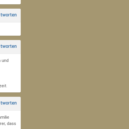
tworten
tworten
n und
eit.
tworten
milie
rer, dass