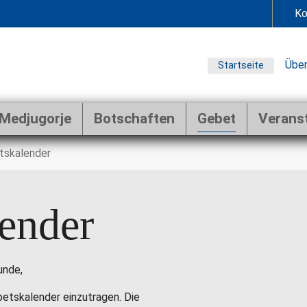
Ko
Über
Startseite
Medjugorje
Botschaften
Gebet
Verans
tskalender
ender
unde,
ebetskalender einzutragen. Die