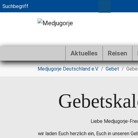
Aktuelles
Reisen
Zum Hauptinhalt springen
Sie sind hier:
Medjugorje Deutschland e.V.
Gebet
Gebe
Gebetskal
Liebe Medjugorje-Fre
wir laden Euch herzlich ein, Euch in unseren G