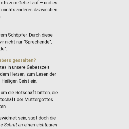
stets zum Gebet auf – und es
um nichts anderes dazwischen
.
rem Schöpfer. Durch diese
ir nicht nur "Sprechende",
de".
ebets gestalten?
tes in unsere Gebetszeit
it dem Herzen, zum Lesen der
Heiligen Geist ein.
um die Botschaft bitten, die
Botschaft der Muttergottes
zen.
ewidmet sein, sagt doch die
ge Schrift an einen sichtbaren