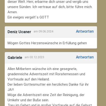
dieser Welt. Herr, erbarme dich unser und vergib uns
unsere Sünden. Ich vertraue auf dich, bitte führe mich.
Amen.
Ein ewiges vergelt`s GOTT
Antworten
Deniz Ucaner
am 09.06.2024
Mögen Gottes Herzenswünsche in Erfüllung gehen
Antworten
Gabriele
am 03.12.2023
Allen Mitbetern wünsche ich eine gesegnete,
gnadenreiche Adventszeit mit Roratemessen und
Vorfreude auf den Heiland.
Der lieben Gottesmutter ein herzliches Danke für ihr
JA!!
Möge die Adventszeit eine Zeit der Reinigung, der
Umkehr und der Buße sein.
Treu im Gebet und in großer Vorfreude auf die Geburt