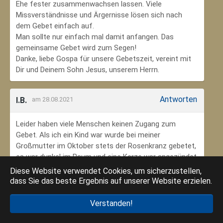
Ehe fester zusammenwachsen lassen. Viele
Missverständnisse und Ärgernisse lösen sich nach
dem Gebet einfach auf.
Man sollte nur einfach mal damit anfangen. Das
gemeinsame Gebet wird zum Segen!
Danke, liebe Gospa für unsere Gebetszeit, vereint mit
Dir und Deinem Sohn Jesus, unserem Herrn.
Antworten
I.B.
am 28.08.2021
Leider haben viele Menschen keinen Zugang zum
Gebet. Als ich ein Kind war wurde bei meiner
Großmutter im Oktober stets der Rosenkranz gebetet,
es war dunkel im Raum und eine Kerze war angezündet.
Ich habe mich ungeheuer geborgen gefühlt. Das weiß
Diese Website verwendet Cookies, um sicherzustellen,
ich jetzt im Alter sehr zu schätzen. Danke an meine
dass Sie das beste Ergebnis auf unserer Website erzielen.
Großmutter, dass ich so in den Glauben eingebunden
wurde.
Verstanden!
Danke an die Gottesmutter Maria, dass ich beten kann.