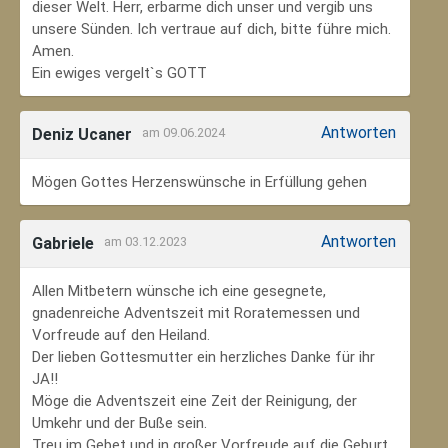
dieser Welt. Herr, erbarme dich unser und vergib uns
unsere Sünden. Ich vertraue auf dich, bitte führe mich.
Amen.
Ein ewiges vergelt`s GOTT
Antworten
Deniz Ucaner
am 09.06.2024
Mögen Gottes Herzenswünsche in Erfüllung gehen
Antworten
Gabriele
am 03.12.2023
Allen Mitbetern wünsche ich eine gesegnete,
gnadenreiche Adventszeit mit Roratemessen und
Vorfreude auf den Heiland.
Der lieben Gottesmutter ein herzliches Danke für ihr
JA!!
Möge die Adventszeit eine Zeit der Reinigung, der
Umkehr und der Buße sein.
Treu im Gebet und in großer Vorfreude auf die Geburt