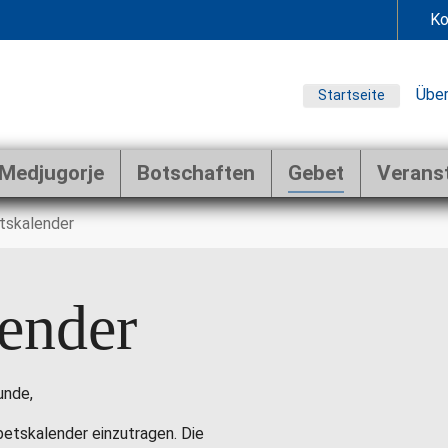
Ko
Über
Startseite
Medjugorje
Botschaften
Gebet
Verans
tskalender
ender
unde,
ebetskalender einzutragen. Die