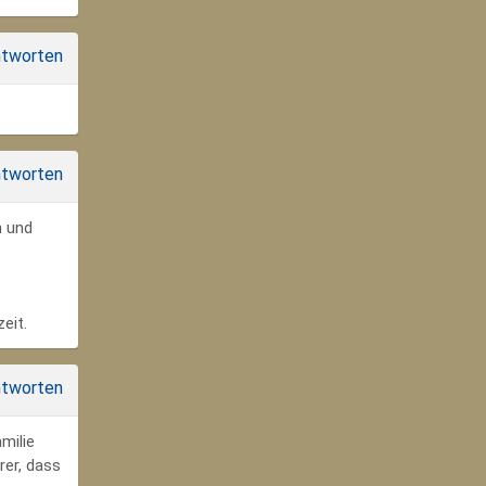
tworten
tworten
n und
eit.
tworten
milie
rer, dass