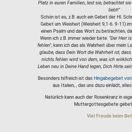
Platz in euren Familien, lest sie, betrachtet si
liebt!"
Schön ist es, z.B. auch ein Gebet der Hl. Sc
Gebet um Weisheit (Weisheit 9,1-6. 9-11) i
einen Psalm und das Wort zu betrachten, da
Wenn ich z.B. immer wieder bete:
"Der Herr i
fehlen",
kann ich das als Wahrheit über mein 
glaube, dass Dein Wort die Wahrheit ist, dass
nichts fehlen wird von dem, was ich wirklic
Leben neu in Deine Hand legen, Dich Hirte sein
Besonders hilfreich ist das
Hingabegebet von
aus Italien, , das uns dazu einlädt, all
Natürlich kann auch der Rosenkranz in eige
Muttergottesgebete gebet
Viel Freude beim Bet