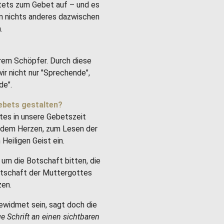
stets zum Gebet auf – und es
um nichts anderes dazwischen
.
rem Schöpfer. Durch diese
ir nicht nur "Sprechende",
de".
ebets gestalten?
tes in unsere Gebetszeit
it dem Herzen, zum Lesen der
Heiligen Geist ein.
um die Botschaft bitten, die
Botschaft der Muttergottes
zen.
ewidmet sein, sagt doch die
ge Schrift an einen sichtbaren