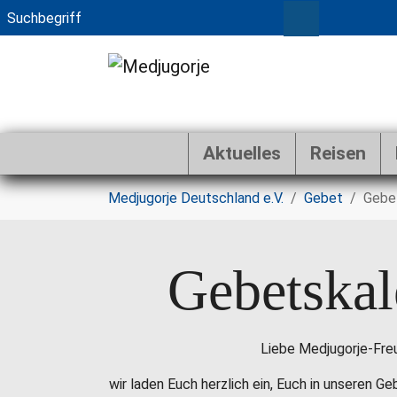
Aktuelles
Reisen
Zum Hauptinhalt springen
Sie sind hier:
Medjugorje Deutschland e.V.
Gebet
Gebe
Gebetskal
Liebe Medjugorje-Fre
wir laden Euch herzlich ein, Euch in unseren G