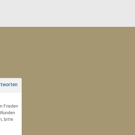
tworten
um Frieden
r Wunden
, bitte