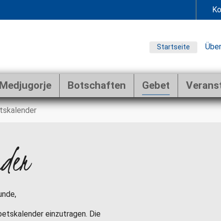
Ko
Über
Startseite
Medjugorje
Botschaften
Gebet
Verans
tskalender
nder
unde,
ebetskalender einzutragen. Die