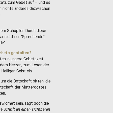
stets zum Gebet auf – und es
um nichts anderes dazwischen
.
rem Schöpfer. Durch diese
ir nicht nur "Sprechende",
de".
ebets gestalten?
tes in unsere Gebetszeit
it dem Herzen, zum Lesen der
Heiligen Geist ein.
um die Botschaft bitten, die
Botschaft der Muttergottes
zen.
ewidmet sein, sagt doch die
ge Schrift an einen sichtbaren