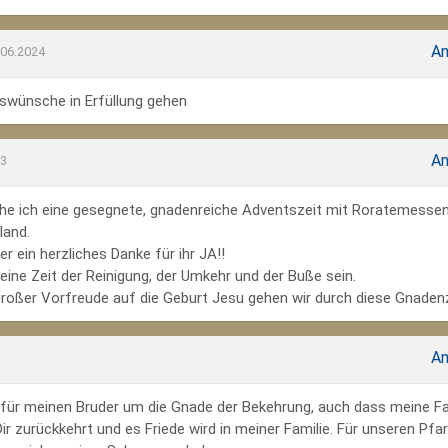
An
.06.2024
wünsche in Erfüllung gehen
An
23
he ich eine gesegnete, gnadenreiche Adventszeit mit Roratemesse
land.
r ein herzliches Danke für ihr JA!!
ine Zeit der Reinigung, der Umkehr und der Buße sein.
großer Vorfreude auf die Geburt Jesu gehen wir durch diese Gnadenz
An
te für meinen Bruder um die Gnade der Bekehrung, auch dass meine Fa
r zurückkehrt und es Friede wird in meiner Familie. Für unseren Pfar