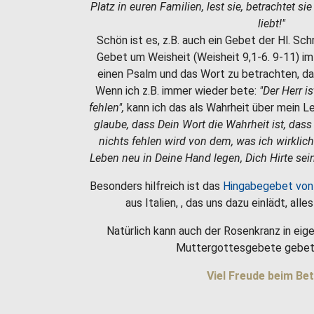
Platz in euren Familien, lest sie, betrachtet si
liebt!"
Schön ist es, z.B. auch ein Gebet der Hl. Sc
Gebet um Weisheit (Weisheit 9,1-6. 9-11) i
einen Psalm und das Wort zu betrachten, da
Wenn ich z.B. immer wieder bete:
"Der Herr i
fehlen",
kann ich das als Wahrheit über mein 
glaube, dass Dein Wort die Wahrheit ist, dass
nichts fehlen wird von dem, was ich wirklic
Leben neu in Deine Hand legen, Dich Hirte sein
Besonders hilfreich ist das
Hingabegebet von
aus Italien, , das uns dazu einlädt, all
Natürlich kann auch der Rosenkranz in eige
Muttergottesgebete gebet
Viel Freude beim Bet