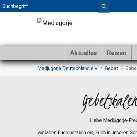
Aktuelles
Reisen
Zum Hauptinhalt springen
Sie sind hier:
Medjugorje Deutschland e.V.
Gebet
Gebe
Gebetskale
Liebe Medjugorje-Fre
wir laden Euch herzlich ein, Euch in unseren G