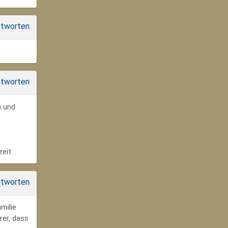
tworten
tworten
n und
eit.
tworten
milie
rer, dass