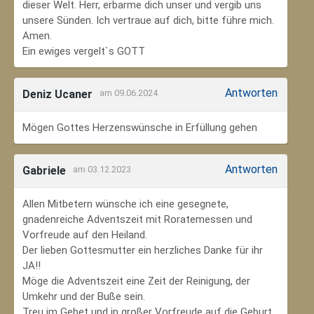
dieser Welt. Herr, erbarme dich unser und vergib uns
unsere Sünden. Ich vertraue auf dich, bitte führe mich.
Amen.
Ein ewiges vergelt`s GOTT
Antworten
Deniz Ucaner
am 09.06.2024
Mögen Gottes Herzenswünsche in Erfüllung gehen
Antworten
Gabriele
am 03.12.2023
Allen Mitbetern wünsche ich eine gesegnete,
gnadenreiche Adventszeit mit Roratemessen und
Vorfreude auf den Heiland.
Der lieben Gottesmutter ein herzliches Danke für ihr
JA!!
Möge die Adventszeit eine Zeit der Reinigung, der
Umkehr und der Buße sein.
Treu im Gebet und in großer Vorfreude auf die Geburt