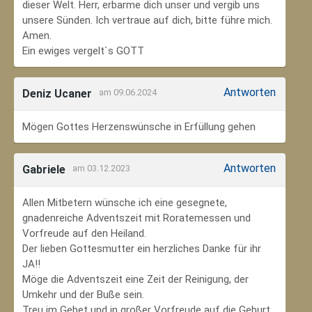
dieser Welt. Herr, erbarme dich unser und vergib uns
unsere Sünden. Ich vertraue auf dich, bitte führe mich.
Amen.
Ein ewiges vergelt`s GOTT
Antworten
Deniz Ucaner
am 09.06.2024
Mögen Gottes Herzenswünsche in Erfüllung gehen
Antworten
Gabriele
am 03.12.2023
Allen Mitbetern wünsche ich eine gesegnete,
gnadenreiche Adventszeit mit Roratemessen und
Vorfreude auf den Heiland.
Der lieben Gottesmutter ein herzliches Danke für ihr
JA!!
Möge die Adventszeit eine Zeit der Reinigung, der
Umkehr und der Buße sein.
Treu im Gebet und in großer Vorfreude auf die Geburt