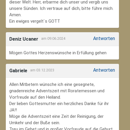
dieser Welt. Herr, erbarme dich unser und vergib uns
unsere Sünden. Ich vertraue auf dich, bitte führe mich.
Amen.
Ein ewiges vergelt`s GOTT
Antworten
Deniz Ucaner
am 09.06.2024
Mögen Gottes Herzenswünsche in Erfüllung gehen
Antworten
Gabriele
am 03.12.2023
Allen Mitbetern wünsche ich eine gesegnete,
gnadenreiche Adventszeit mit Roratemessen und
Vorfreude auf den Heiland.
Der lieben Gottesmutter ein herzliches Danke für ihr
JA!!
Möge die Adventszeit eine Zeit der Reinigung, der
Umkehr und der Buße sein.
Treu im Gebet und in großer Vorfreude auf die Geburt