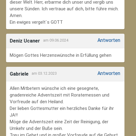
dieser Welt. Herr, erbarme dich unser und vergib uns
unsere Sünden. Ich vertraue auf dich, bitte führe mich.
Amen.
Ein ewiges vergelt`s GOTT
Antworten
Deniz Ucaner
am 09.06.2024
Mögen Gottes Herzenswünsche in Erfüllung gehen
Antworten
Gabriele
am 03.12.2023
Allen Mitbetern wünsche ich eine gesegnete,
gnadenreiche Adventszeit mit Roratemessen und
Vorfreude auf den Heiland.
Der lieben Gottesmutter ein herzliches Danke für ihr
JA!!
Möge die Adventszeit eine Zeit der Reinigung, der
Umkehr und der Buße sein.
Treu im Gebet und in großer Vorfreude auf die Geburt