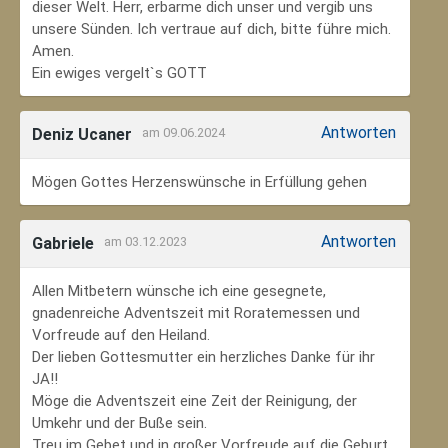
dieser Welt. Herr, erbarme dich unser und vergib uns
unsere Sünden. Ich vertraue auf dich, bitte führe mich.
Amen.
Ein ewiges vergelt`s GOTT
Antworten
Deniz Ucaner
am 09.06.2024
Mögen Gottes Herzenswünsche in Erfüllung gehen
Antworten
Gabriele
am 03.12.2023
Allen Mitbetern wünsche ich eine gesegnete,
gnadenreiche Adventszeit mit Roratemessen und
Vorfreude auf den Heiland.
Der lieben Gottesmutter ein herzliches Danke für ihr
JA!!
Möge die Adventszeit eine Zeit der Reinigung, der
Umkehr und der Buße sein.
Treu im Gebet und in großer Vorfreude auf die Geburt