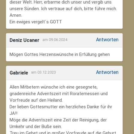
dieser Welt. Herr, erbarme dich unser und vergib uns
unsere Sünden. Ich vertraue auf dich, bitte führe mich.
Amen.
Ein ewiges vergelt`s GOTT
Antworten
Deniz Ucaner
am 09.06.2024
Mögen Gottes Herzenswünsche in Erfüllung gehen
Antworten
Gabriele
am 03.12.2023
Allen Mitbetern wünsche ich eine gesegnete,
gnadenreiche Adventszeit mit Roratemessen und
Vorfreude auf den Heiland.
Der lieben Gottesmutter ein herzliches Danke für ihr
JA!!
Möge die Adventszeit eine Zeit der Reinigung, der
Umkehr und der Buße sein.
Treu im Gebet und in großer Vorfreude auf die Geburt