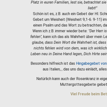
Platz in euren Familien, lest sie, betrachtet si
liebt!"
Schön ist es, z.B. auch ein Gebet der Hl. Sc
Gebet um Weisheit (Weisheit 9,1-6. 9-11) i
einen Psalm und das Wort zu betrachten, da
Wenn ich z.B. immer wieder bete:
"Der Herr i
fehlen",
kann ich das als Wahrheit über mein 
glaube, dass Dein Wort die Wahrheit ist, dass
nichts fehlen wird von dem, was ich wirklic
Leben neu in Deine Hand legen, Dich Hirte sein
Besonders hilfreich ist das
Hingabegebet von
aus Italien, , das uns dazu einlädt, all
Natürlich kann auch der Rosenkranz in eige
Muttergottesgebete gebet
Viel Freude beim Bet