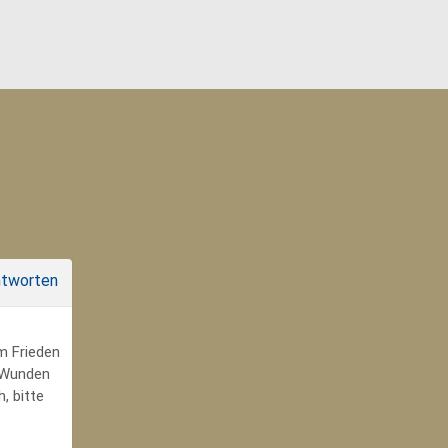
tworten
um Frieden
r Wunden
, bitte