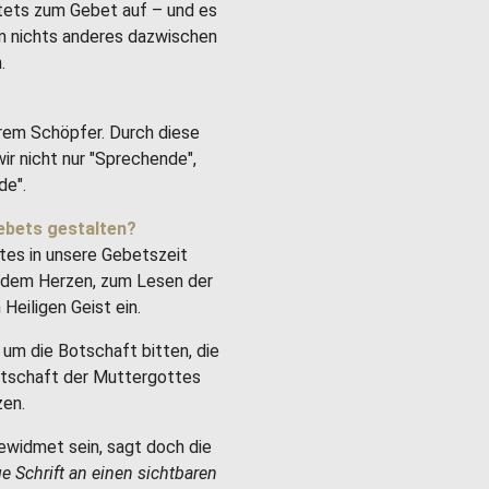
stets zum Gebet auf – und es
um nichts anderes dazwischen
.
rem Schöpfer. Durch diese
ir nicht nur "Sprechende",
de".
ebets gestalten?
tes in unsere Gebetszeit
it dem Herzen, zum Lesen der
Heiligen Geist ein.
um die Botschaft bitten, die
Botschaft der Muttergottes
zen.
ewidmet sein, sagt doch die
ge Schrift an einen sichtbaren