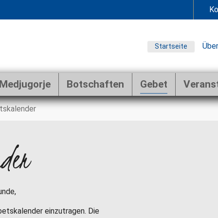
Ko
Über
Startseite
Medjugorje
Botschaften
Gebet
Verans
tskalender
nder
unde,
ebetskalender einzutragen. Die