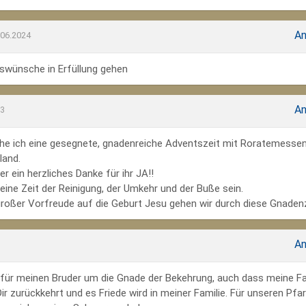
An
.06.2024
wünsche in Erfüllung gehen
An
23
he ich eine gesegnete, gnadenreiche Adventszeit mit Roratemesse
land.
r ein herzliches Danke für ihr JA!!
ine Zeit der Reinigung, der Umkehr und der Buße sein.
großer Vorfreude auf die Geburt Jesu gehen wir durch diese Gnadenz
An
te für meinen Bruder um die Gnade der Bekehrung, auch dass meine Fa
r zurückkehrt und es Friede wird in meiner Familie. Für unseren Pfar