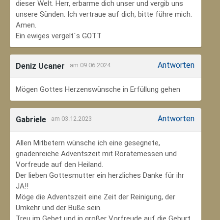
dieser Welt. Herr, erbarme dich unser und vergib uns
unsere Sünden. Ich vertraue auf dich, bitte führe mich.
Amen.
Ein ewiges vergelt`s GOTT
Antworten
Deniz Ucaner
am 09.06.2024
Mögen Gottes Herzenswünsche in Erfüllung gehen
Antworten
Gabriele
am 03.12.2023
Allen Mitbetern wünsche ich eine gesegnete,
gnadenreiche Adventszeit mit Roratemessen und
Vorfreude auf den Heiland.
Der lieben Gottesmutter ein herzliches Danke für ihr
JA!!
Möge die Adventszeit eine Zeit der Reinigung, der
Umkehr und der Buße sein.
Treu im Gebet und in großer Vorfreude auf die Geburt