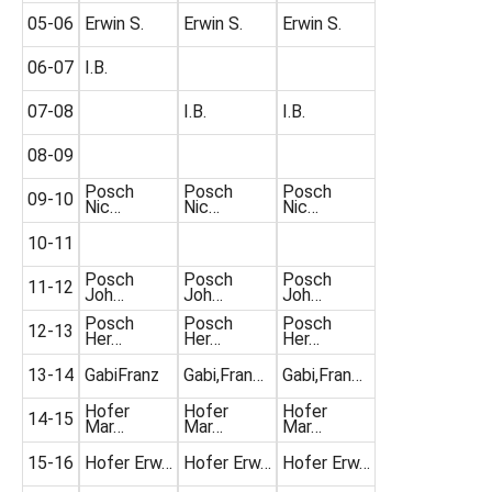
05-06
Erwin S.
Erwin S.
Erwin S.
06-07
I.B.
07-08
I.B.
I.B.
08-09
Posch
Posch
Posch
09-10
Nic…
Nic…
Nic…
10-11
Posch
Posch
Posch
11-12
Joh…
Joh…
Joh…
Posch
Posch
Posch
12-13
Her…
Her…
Her…
13-14
GabiFranz
Gabi,Fran…
Gabi,Fran…
Hofer
Hofer
Hofer
14-15
Mar…
Mar…
Mar…
15-16
Hofer Erw…
Hofer Erw…
Hofer Erw…