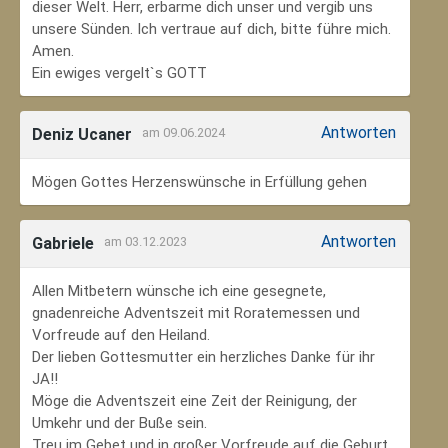
dieser Welt. Herr, erbarme dich unser und vergib uns
unsere Sünden. Ich vertraue auf dich, bitte führe mich.
Amen.
Ein ewiges vergelt`s GOTT
Antworten
Deniz Ucaner
am 09.06.2024
Mögen Gottes Herzenswünsche in Erfüllung gehen
Antworten
Gabriele
am 03.12.2023
Allen Mitbetern wünsche ich eine gesegnete,
gnadenreiche Adventszeit mit Roratemessen und
Vorfreude auf den Heiland.
Der lieben Gottesmutter ein herzliches Danke für ihr
JA!!
Möge die Adventszeit eine Zeit der Reinigung, der
Umkehr und der Buße sein.
Treu im Gebet und in großer Vorfreude auf die Geburt