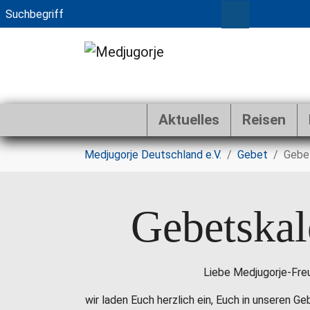
Aktuelles
Reisen
Zum Hauptinhalt springen
Sie sind hier:
Medjugorje Deutschland e.V.
Gebet
Gebe
Gebetskal
Liebe Medjugorje-Fre
wir laden Euch herzlich ein, Euch in unseren G