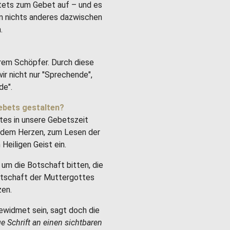
stets zum Gebet auf – und es
um nichts anderes dazwischen
.
rem Schöpfer. Durch diese
ir nicht nur "Sprechende",
de".
ebets gestalten?
tes in unsere Gebetszeit
it dem Herzen, zum Lesen der
Heiligen Geist ein.
um die Botschaft bitten, die
Botschaft der Muttergottes
zen.
ewidmet sein, sagt doch die
ge Schrift an einen sichtbaren