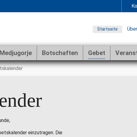
Ko
Über
Startseite
Medjugorje
Botschaften
Gebet
Verans
tskalender
ender
unde,
ebetskalender einzutragen. Die