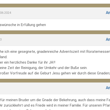
An
.06.2024
wünsche in Erfüllung gehen
An
23
he ich eine gesegnete, gnadenreiche Adventszeit mit Roratemesse
land.
r ein herzliches Danke für ihr JA!!
ine Zeit der Reinigung, der Umkehr und der Buße sein.
großer Vorfreude auf die Geburt Jesu gehen wir durch diese Gnadenz
An
te für meinen Bruder um die Gnade der Bekehrung, auch dass meine Fa
r zurückkehrt und es Friede wird in meiner Familie. Für unseren Pfar