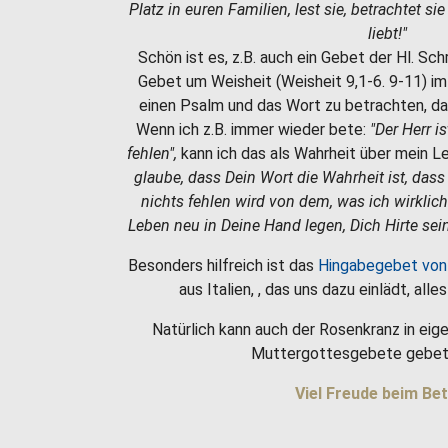
Platz in euren Familien, lest sie, betrachtet si
liebt!"
Schön ist es, z.B. auch ein Gebet der Hl. Sc
Gebet um Weisheit (Weisheit 9,1-6. 9-11) i
einen Psalm und das Wort zu betrachten, da
Wenn ich z.B. immer wieder bete:
"Der Herr i
fehlen",
kann ich das als Wahrheit über mein 
glaube, dass Dein Wort die Wahrheit ist, dass
nichts fehlen wird von dem, was ich wirklic
Leben neu in Deine Hand legen, Dich Hirte sein
Besonders hilfreich ist das
Hingabegebet von
aus Italien, , das uns dazu einlädt, all
Natürlich kann auch der Rosenkranz in eige
Muttergottesgebete gebet
Viel Freude beim Bet