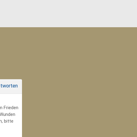
tworten
um Frieden
r Wunden
, bitte