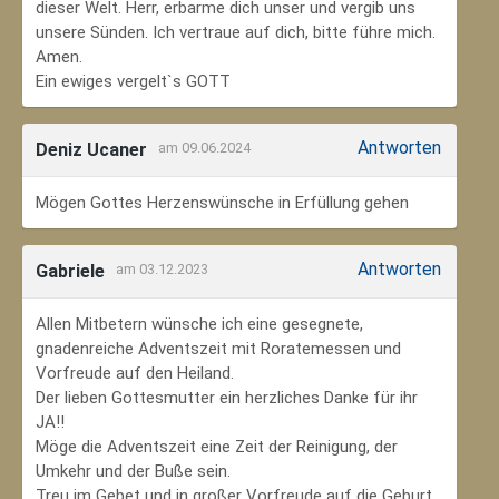
dieser Welt. Herr, erbarme dich unser und vergib uns
unsere Sünden. Ich vertraue auf dich, bitte führe mich.
Amen.
Ein ewiges vergelt`s GOTT
Antworten
Deniz Ucaner
am 09.06.2024
Mögen Gottes Herzenswünsche in Erfüllung gehen
Antworten
Gabriele
am 03.12.2023
Allen Mitbetern wünsche ich eine gesegnete,
gnadenreiche Adventszeit mit Roratemessen und
Vorfreude auf den Heiland.
Der lieben Gottesmutter ein herzliches Danke für ihr
JA!!
Möge die Adventszeit eine Zeit der Reinigung, der
Umkehr und der Buße sein.
Treu im Gebet und in großer Vorfreude auf die Geburt