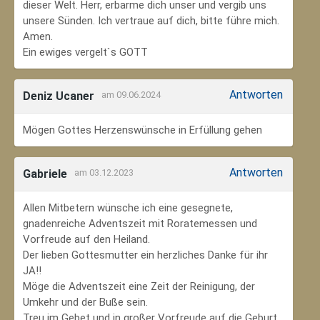
dieser Welt. Herr, erbarme dich unser und vergib uns
unsere Sünden. Ich vertraue auf dich, bitte führe mich.
Amen.
Ein ewiges vergelt`s GOTT
Antworten
Deniz Ucaner
am 09.06.2024
Mögen Gottes Herzenswünsche in Erfüllung gehen
Antworten
Gabriele
am 03.12.2023
Allen Mitbetern wünsche ich eine gesegnete,
gnadenreiche Adventszeit mit Roratemessen und
Vorfreude auf den Heiland.
Der lieben Gottesmutter ein herzliches Danke für ihr
JA!!
Möge die Adventszeit eine Zeit der Reinigung, der
Umkehr und der Buße sein.
Treu im Gebet und in großer Vorfreude auf die Geburt