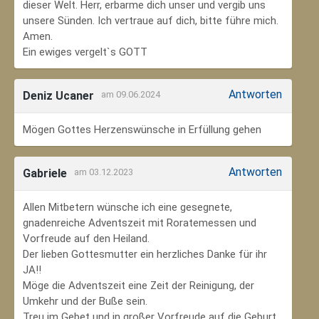
dieser Welt. Herr, erbarme dich unser und vergib uns
unsere Sünden. Ich vertraue auf dich, bitte führe mich.
Amen.
Ein ewiges vergelt`s GOTT
Antworten
Deniz Ucaner
am 09.06.2024
Mögen Gottes Herzenswünsche in Erfüllung gehen
Antworten
Gabriele
am 03.12.2023
Allen Mitbetern wünsche ich eine gesegnete,
gnadenreiche Adventszeit mit Roratemessen und
Vorfreude auf den Heiland.
Der lieben Gottesmutter ein herzliches Danke für ihr
JA!!
Möge die Adventszeit eine Zeit der Reinigung, der
Umkehr und der Buße sein.
Treu im Gebet und in großer Vorfreude auf die Geburt