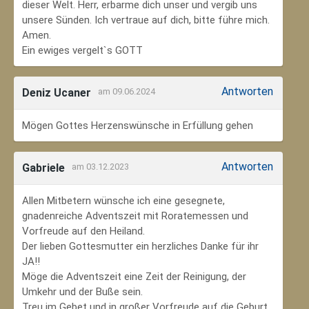
dieser Welt. Herr, erbarme dich unser und vergib uns
unsere Sünden. Ich vertraue auf dich, bitte führe mich.
Amen.
Ein ewiges vergelt`s GOTT
Antworten
Deniz Ucaner
am 09.06.2024
Mögen Gottes Herzenswünsche in Erfüllung gehen
Antworten
Gabriele
am 03.12.2023
Allen Mitbetern wünsche ich eine gesegnete,
gnadenreiche Adventszeit mit Roratemessen und
Vorfreude auf den Heiland.
Der lieben Gottesmutter ein herzliches Danke für ihr
JA!!
Möge die Adventszeit eine Zeit der Reinigung, der
Umkehr und der Buße sein.
Treu im Gebet und in großer Vorfreude auf die Geburt