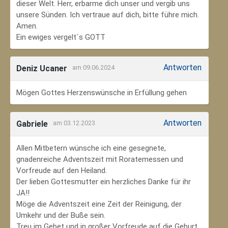
dieser Welt. Herr, erbarme dich unser und vergib uns
unsere Sünden. Ich vertraue auf dich, bitte führe mich.
Amen.
Ein ewiges vergelt`s GOTT
Antworten
Deniz Ucaner
am 09.06.2024
Mögen Gottes Herzenswünsche in Erfüllung gehen
Antworten
Gabriele
am 03.12.2023
Allen Mitbetern wünsche ich eine gesegnete,
gnadenreiche Adventszeit mit Roratemessen und
Vorfreude auf den Heiland.
Der lieben Gottesmutter ein herzliches Danke für ihr
JA!!
Möge die Adventszeit eine Zeit der Reinigung, der
Umkehr und der Buße sein.
Treu im Gebet und in großer Vorfreude auf die Geburt