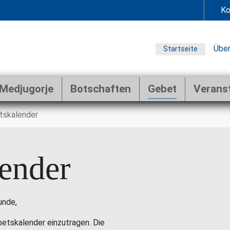
Ko
Über
Startseite
Medjugorje
Botschaften
Gebet
Verans
tskalender
ender
unde,
ebetskalender einzutragen. Die