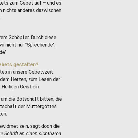
stets zum Gebet auf – und es
um nichts anderes dazwischen
.
rem Schöpfer. Durch diese
ir nicht nur "Sprechende",
de".
ebets gestalten?
tes in unsere Gebetszeit
it dem Herzen, zum Lesen der
Heiligen Geist ein.
um die Botschaft bitten, die
Botschaft der Muttergottes
zen.
ewidmet sein, sagt doch die
ge Schrift an einen sichtbaren