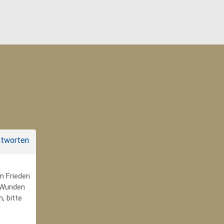
tworten
um Frieden
r Wunden
, bitte