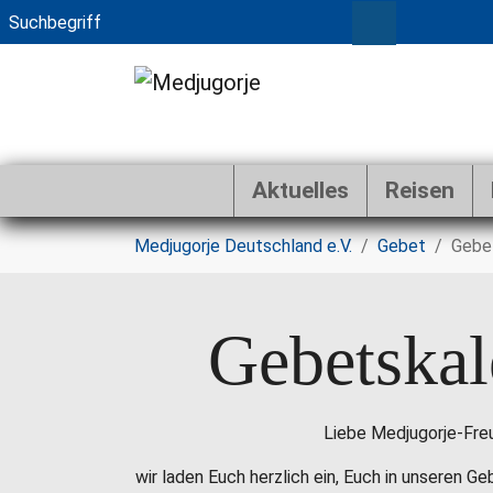
Aktuelles
Reisen
Zum Hauptinhalt springen
Sie sind hier:
Medjugorje Deutschland e.V.
Gebet
Gebe
Gebetskal
Liebe Medjugorje-Fre
wir laden Euch herzlich ein, Euch in unseren G