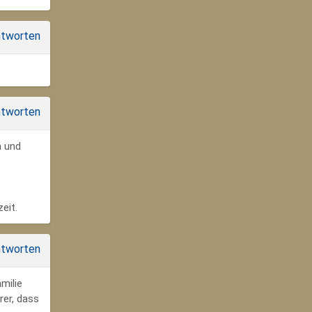
tworten
tworten
n und
eit.
tworten
milie
rer, dass