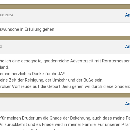
An
.06.2024
wünsche in Erfüllung gehen
An
23
he ich eine gesegnete, gnadenreiche Adventszeit mit Roratemesse
land.
r ein herzliches Danke für ihr JA!!
ine Zeit der Reinigung, der Umkehr und der Buße sein.
großer Vorfreude auf die Geburt Jesu gehen wir durch diese Gnadenz
An
te für meinen Bruder um die Gnade der Bekehrung, auch dass meine Fa
r zurückkehrt und es Friede wird in meiner Familie. Für unseren Pfar