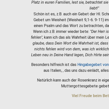
Platz in euren Familien, lest sie, betrachtet si
liebt!"
Schön ist es, z.B. auch ein Gebet der Hl. Sc
Gebet um Weisheit (Weisheit 9,1-6. 9-11) i
einen Psalm und das Wort zu betrachten, da
Wenn ich z.B. immer wieder bete:
"Der Herr i
fehlen",
kann ich das als Wahrheit über mein 
glaube, dass Dein Wort die Wahrheit ist, dass
nichts fehlen wird von dem, was ich wirklic
Leben neu in Deine Hand legen, Dich Hirte sein
Besonders hilfreich ist das
Hingabegebet von
aus Italien, , das uns dazu einlädt, all
Natürlich kann auch der Rosenkranz in eige
Muttergottesgebete gebet
Viel Freude beim Bet