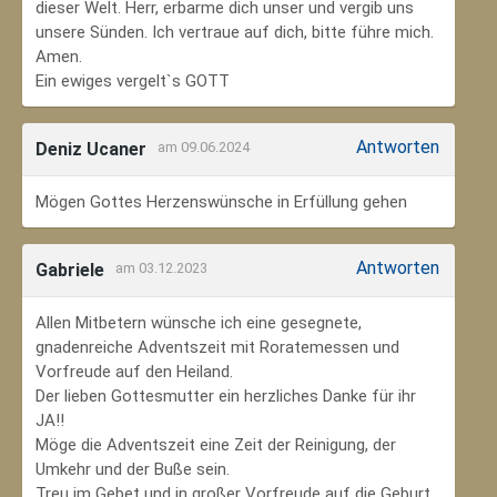
dieser Welt. Herr, erbarme dich unser und vergib uns
unsere Sünden. Ich vertraue auf dich, bitte führe mich.
Amen.
Ein ewiges vergelt`s GOTT
Antworten
Deniz Ucaner
am 09.06.2024
Mögen Gottes Herzenswünsche in Erfüllung gehen
Antworten
Gabriele
am 03.12.2023
Allen Mitbetern wünsche ich eine gesegnete,
gnadenreiche Adventszeit mit Roratemessen und
Vorfreude auf den Heiland.
Der lieben Gottesmutter ein herzliches Danke für ihr
JA!!
Möge die Adventszeit eine Zeit der Reinigung, der
Umkehr und der Buße sein.
Treu im Gebet und in großer Vorfreude auf die Geburt