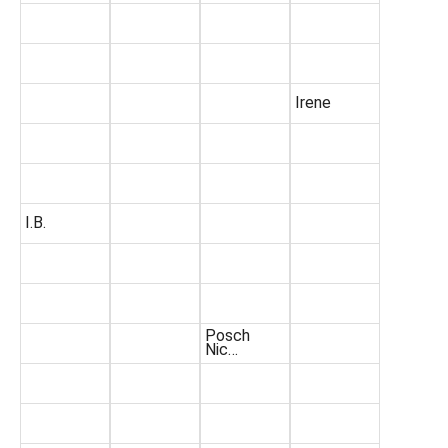
Irene
I.B.
Posch
Nic…