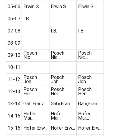
05-06
Erwin S.
Erwin S.
Erwin S.
06-07
I.B.
07-08
I.B.
I.B.
08-09
Posch
Posch
Posch
09-10
Nic…
Nic…
Nic…
10-11
Posch
Posch
Posch
11-12
Joh…
Joh…
Joh…
Posch
Posch
Posch
12-13
Her…
Her…
Her…
13-14
GabiFranz
Gabi,Fran…
Gabi,Fran…
Hofer
Hofer
Hofer
14-15
Mar…
Mar…
Mar…
15-16
Hofer Erw…
Hofer Erw…
Hofer Erw…