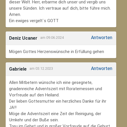
dieser Welt. Herr, erbarme dich unser und vergib uns
unsere Sünden. Ich vertraue auf dich, bitte führe mich.
Amen.
Ein ewiges vergelt`s GOTT
Antworten
Deniz Ucaner
am 09.06.2024
Mögen Gottes Herzenswünsche in Erfüllung gehen
Antworten
Gabriele
am 03.12.2023
Allen Mitbetern wünsche ich eine gesegnete,
gnadenreiche Adventszeit mit Roratemessen und
Vorfreude auf den Heiland.
Der lieben Gottesmutter ein herzliches Danke für ihr
JA!!
Möge die Adventszeit eine Zeit der Reinigung, der
Umkehr und der Buße sein.
Treu im Gebet und in großer Vorfreude auf die Geburt