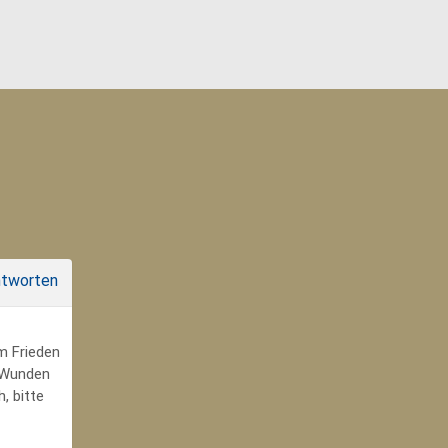
tworten
um Frieden
r Wunden
, bitte