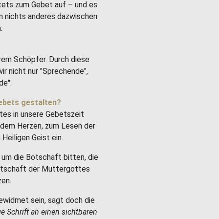
stets zum Gebet auf – und es
um nichts anderes dazwischen
.
rem Schöpfer. Durch diese
ir nicht nur "Sprechende",
de".
ebets gestalten?
tes in unsere Gebetszeit
it dem Herzen, zum Lesen der
Heiligen Geist ein.
um die Botschaft bitten, die
Botschaft der Muttergottes
zen.
ewidmet sein, sagt doch die
ge Schrift an einen sichtbaren