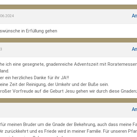
An
.06.2024
wünsche in Erfüllung gehen
An
23
he ich eine gesegnete, gnadenreiche Adventszeit mit Roratemesse
land.
r ein herzliches Danke für ihr JA!!
ine Zeit der Reinigung, der Umkehr und der Buße sein.
großer Vorfreude auf die Geburt Jesu gehen wir durch diese Gnadenz
An
te für meinen Bruder um die Gnade der Bekehrung, auch dass meine Fa
r zurückkehrt und es Friede wird in meiner Familie. Für unseren Pfar