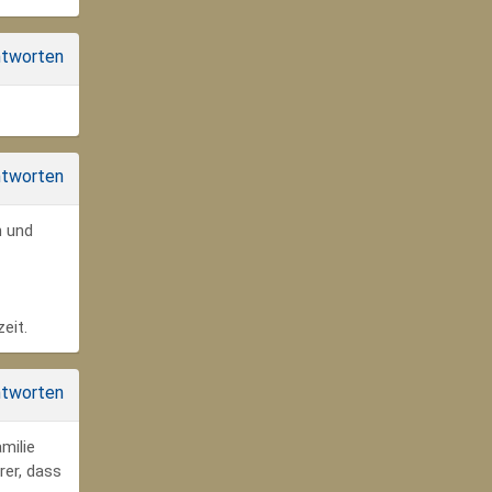
tworten
tworten
n und
eit.
tworten
milie
rer, dass