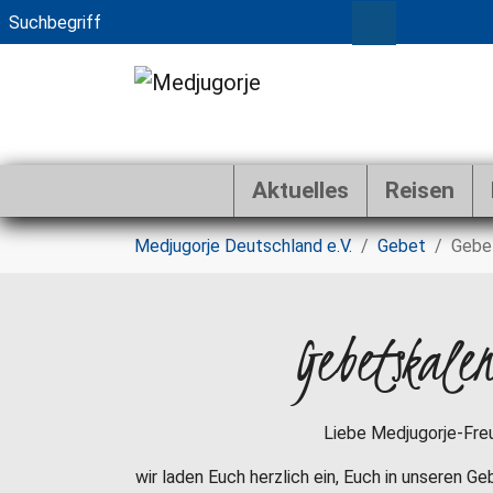
Aktuelles
Reisen
Zum Hauptinhalt springen
Sie sind hier:
Medjugorje Deutschland e.V.
Gebet
Gebe
Gebetskale
Liebe Medjugorje-Fre
wir laden Euch herzlich ein, Euch in unseren G