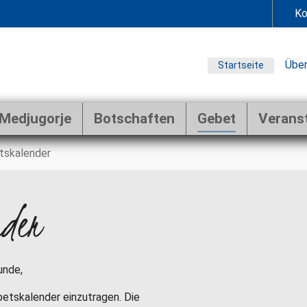
Ko
Über
Startseite
Medjugorje
Botschaften
Gebet
Verans
tskalender
nder
unde,
ebetskalender einzutragen. Die