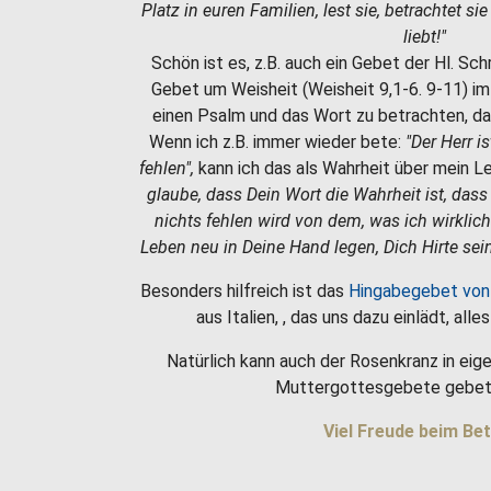
Platz in euren Familien, lest sie, betrachtet si
liebt!"
Schön ist es, z.B. auch ein Gebet der Hl. Sc
Gebet um Weisheit (Weisheit 9,1-6. 9-11) i
einen Psalm und das Wort zu betrachten, da
Wenn ich z.B. immer wieder bete:
"Der Herr i
fehlen",
kann ich das als Wahrheit über mein 
glaube, dass Dein Wort die Wahrheit ist, dass
nichts fehlen wird von dem, was ich wirklic
Leben neu in Deine Hand legen, Dich Hirte sein
Besonders hilfreich ist das
Hingabegebet von
aus Italien, , das uns dazu einlädt, all
Natürlich kann auch der Rosenkranz in eige
Muttergottesgebete gebet
Viel Freude beim Bet