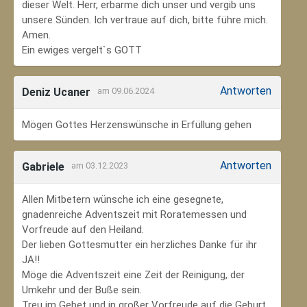
dieser Welt. Herr, erbarme dich unser und vergib uns
unsere Sünden. Ich vertraue auf dich, bitte führe mich.
Amen.
Ein ewiges vergelt`s GOTT
Antworten
Deniz Ucaner
am 09.06.2024
Mögen Gottes Herzenswünsche in Erfüllung gehen
Antworten
Gabriele
am 03.12.2023
Allen Mitbetern wünsche ich eine gesegnete,
gnadenreiche Adventszeit mit Roratemessen und
Vorfreude auf den Heiland.
Der lieben Gottesmutter ein herzliches Danke für ihr
JA!!
Möge die Adventszeit eine Zeit der Reinigung, der
Umkehr und der Buße sein.
Treu im Gebet und in großer Vorfreude auf die Geburt