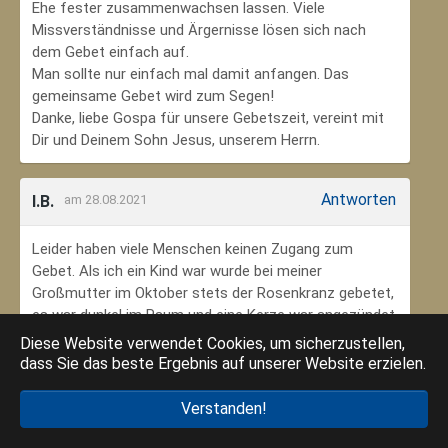
Ehe fester zusammenwachsen lassen. Viele
Missverständnisse und Ärgernisse lösen sich nach
dem Gebet einfach auf.
Man sollte nur einfach mal damit anfangen. Das
gemeinsame Gebet wird zum Segen!
Danke, liebe Gospa für unsere Gebetszeit, vereint mit
Dir und Deinem Sohn Jesus, unserem Herrn.
Antworten
I.B.
am 28.08.2021
Leider haben viele Menschen keinen Zugang zum
Gebet. Als ich ein Kind war wurde bei meiner
Großmutter im Oktober stets der Rosenkranz gebetet,
es war dunkel im Raum und eine Kerze war angezündet.
Ich habe mich ungeheuer geborgen gefühlt. Das weiß
Diese Website verwendet Cookies, um sicherzustellen,
ich jetzt im Alter sehr zu schätzen. Danke an meine
dass Sie das beste Ergebnis auf unserer Website erzielen.
Großmutter, dass ich so in den Glauben eingebunden
wurde.
Verstanden!
Danke an die Gottesmutter Maria, dass ich beten kann.