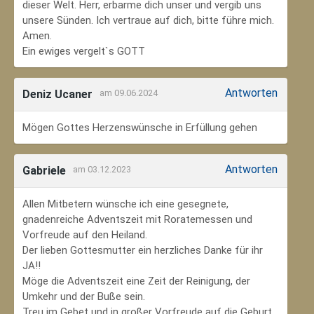
dieser Welt. Herr, erbarme dich unser und vergib uns
unsere Sünden. Ich vertraue auf dich, bitte führe mich.
Amen.
Ein ewiges vergelt`s GOTT
Antworten
Deniz Ucaner
am 09.06.2024
Mögen Gottes Herzenswünsche in Erfüllung gehen
Antworten
Gabriele
am 03.12.2023
Allen Mitbetern wünsche ich eine gesegnete,
gnadenreiche Adventszeit mit Roratemessen und
Vorfreude auf den Heiland.
Der lieben Gottesmutter ein herzliches Danke für ihr
JA!!
Möge die Adventszeit eine Zeit der Reinigung, der
Umkehr und der Buße sein.
Treu im Gebet und in großer Vorfreude auf die Geburt