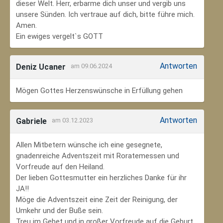
dieser Welt. Herr, erbarme dich unser und vergib uns
unsere Sünden. Ich vertraue auf dich, bitte führe mich.
Amen.
Ein ewiges vergelt`s GOTT
Antworten
Deniz Ucaner
am 09.06.2024
Mögen Gottes Herzenswünsche in Erfüllung gehen
Antworten
Gabriele
am 03.12.2023
Allen Mitbetern wünsche ich eine gesegnete,
gnadenreiche Adventszeit mit Roratemessen und
Vorfreude auf den Heiland.
Der lieben Gottesmutter ein herzliches Danke für ihr
JA!!
Möge die Adventszeit eine Zeit der Reinigung, der
Umkehr und der Buße sein.
Treu im Gebet und in großer Vorfreude auf die Geburt