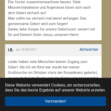
Ehe fester zusammenwachsen lassen. Viele
Missverständnisse und Ärgernisse lösen sich nach
dem Gebet einfach auf.
Man sollte nur einfach mal damit anfangen. Das
gemeinsame Gebet wird zum Segen!
Danke, liebe Gospa für unsere Gebetszeit, vereint mit
Dir und Deinem Sohn Jesus, unserem Herrn.
Antworten
I.B.
am 28.08.2021
Leider haben viele Menschen keinen Zugang zum
Gebet. Als ich ein Kind war wurde bei meiner
Großmutter im Oktober stets der Rosenkranz gebetet,
es war dunkel im Raum und eine Kerze war angezündet.
Ich habe mich ungeheuer geborgen gefühlt. Das weiß
Diese Website verwendet Cookies, um sicherzustellen,
ich jetzt im Alter sehr zu schätzen. Danke an meine
dass Sie das beste Ergebnis auf unserer Website erzielen.
Großmutter, dass ich so in den Glauben eingebunden
wurde.
Verstanden!
Danke an die Gottesmutter Maria, dass ich beten kann.