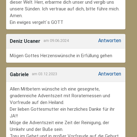
dieser Welt. Herr, erbarme dich unser und vergib uns
unsere Sünden. Ich vertraue auf dich, bitte führe mich.
Amen.
Ein ewiges vergelt`s GOTT
Antworten
Deniz Ucaner
am 09.06.2024
Mögen Gottes Herzenswünsche in Erfüllung gehen
Antworten
Gabriele
am 03.12.2023
Allen Mitbetern wünsche ich eine gesegnete,
gnadenreiche Adventszeit mit Roratemessen und
Vorfreude auf den Heiland.
Der lieben Gottesmutter ein herzliches Danke für ihr
JA!!
Möge die Adventszeit eine Zeit der Reinigung, der
Umkehr und der Buße sein.
Treu im Gebet und in großer Vorfreude auf die Geburt