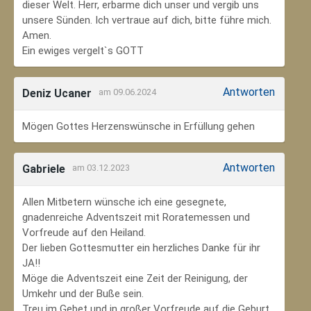
dieser Welt. Herr, erbarme dich unser und vergib uns
unsere Sünden. Ich vertraue auf dich, bitte führe mich.
Amen.
Ein ewiges vergelt`s GOTT
Antworten
Deniz Ucaner
am 09.06.2024
Mögen Gottes Herzenswünsche in Erfüllung gehen
Antworten
Gabriele
am 03.12.2023
Allen Mitbetern wünsche ich eine gesegnete,
gnadenreiche Adventszeit mit Roratemessen und
Vorfreude auf den Heiland.
Der lieben Gottesmutter ein herzliches Danke für ihr
JA!!
Möge die Adventszeit eine Zeit der Reinigung, der
Umkehr und der Buße sein.
Treu im Gebet und in großer Vorfreude auf die Geburt