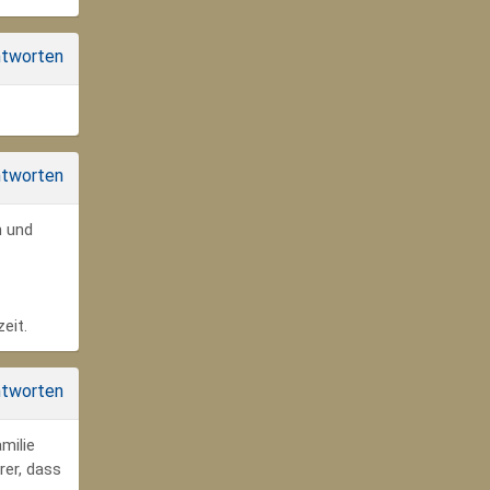
tworten
tworten
n und
eit.
tworten
milie
rer, dass