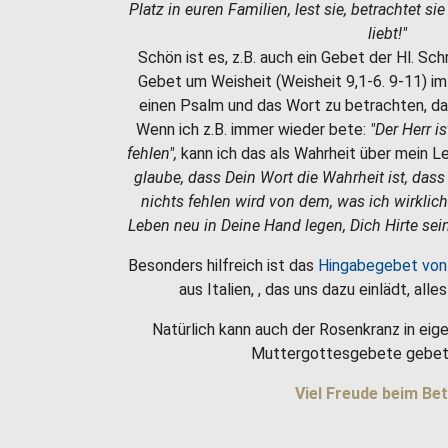
Platz in euren Familien, lest sie, betrachtet si
liebt!"
Schön ist es, z.B. auch ein Gebet der Hl. Sc
Gebet um Weisheit (Weisheit 9,1-6. 9-11) i
einen Psalm und das Wort zu betrachten, da
Wenn ich z.B. immer wieder bete:
"Der Herr i
fehlen",
kann ich das als Wahrheit über mein 
glaube, dass Dein Wort die Wahrheit ist, dass
nichts fehlen wird von dem, was ich wirklic
Leben neu in Deine Hand legen, Dich Hirte sein
Besonders hilfreich ist das
Hingabegebet von
aus Italien, , das uns dazu einlädt, all
Natürlich kann auch der Rosenkranz in eige
Muttergottesgebete gebet
Viel Freude beim Bet