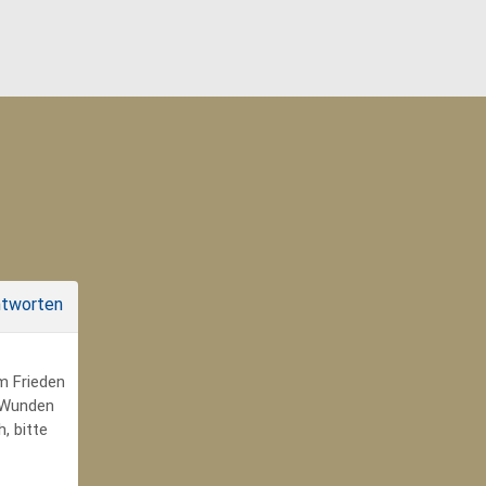
tworten
um Frieden
r Wunden
, bitte