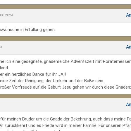
An
.06.2024
wünsche in Erfüllung gehen
An
23
he ich eine gesegnete, gnadenreiche Adventszeit mit Roratemesse
land.
r ein herzliches Danke für ihr JA!!
ine Zeit der Reinigung, der Umkehr und der Buße sein.
großer Vorfreude auf die Geburt Jesu gehen wir durch diese Gnadenz
An
te für meinen Bruder um die Gnade der Bekehrung, auch dass meine Fa
r zurückkehrt und es Friede wird in meiner Familie. Für unseren Pfar