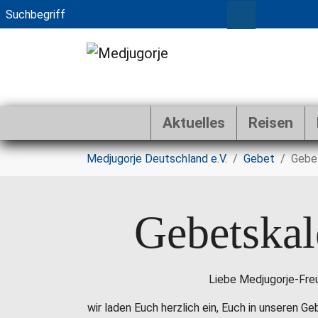
Aktuelles
Reisen
Zum Hauptinhalt springen
Sie sind hier:
Medjugorje Deutschland e.V.
Gebet
Gebe
Gebetskal
Liebe Medjugorje-Fre
wir laden Euch herzlich ein, Euch in unseren G