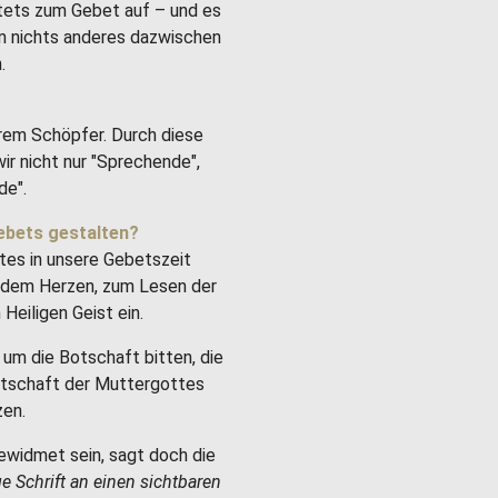
stets zum Gebet auf – und es
um nichts anderes dazwischen
.
rem Schöpfer. Durch diese
ir nicht nur "Sprechende",
de".
ebets gestalten?
tes in unsere Gebetszeit
it dem Herzen, zum Lesen der
Heiligen Geist ein.
um die Botschaft bitten, die
Botschaft der Muttergottes
zen.
ewidmet sein, sagt doch die
ge Schrift an einen sichtbaren