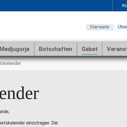
Ko
Über
Startseite
Medjugorje
Botschaften
Gebet
Verans
tskalender
ender
unde,
ebetskalender einzutragen. Die