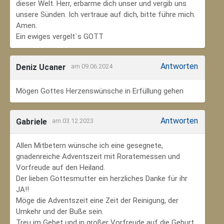
dieser Welt. Herr, erbarme dich unser und vergib uns
unsere Sünden. Ich vertraue auf dich, bitte führe mich.
Amen.
Ein ewiges vergelt`s GOTT
Antworten
Deniz Ucaner
am 09.06.2024
Mögen Gottes Herzenswünsche in Erfüllung gehen
Antworten
Gabriele
am 03.12.2023
Allen Mitbetern wünsche ich eine gesegnete,
gnadenreiche Adventszeit mit Roratemessen und
Vorfreude auf den Heiland.
Der lieben Gottesmutter ein herzliches Danke für ihr
JA!!
Möge die Adventszeit eine Zeit der Reinigung, der
Umkehr und der Buße sein.
Treu im Gebet und in großer Vorfreude auf die Geburt